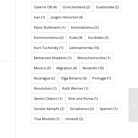
Galerie OB
(4)
Griechenland
(2)
Guatemala
(2)
Iran
(1)
Jürgen Henschel
(4)
Klaus Stuttmann
(1)
Kolonialismus
(2)
Kommunismus
(2)
Kuba
(4)
Kurdistan
(2)
Kurt Tucholsky
(1)
Lateinamerika
(10)
Mehareen Khademi
(1)
Menschenrechte
(1)
Mexico
(3)
Migration
(4)
Neukölln
(10)
Nicaragua
(2)
Olga Benario
(6)
Portugal
(1)
Revolution
(1)
Ruth Werner
(1)
Santos Chávez
(1)
Sinti und Roma
(1)
Soziale Kämpfe
(2)
Sozialismus
(2)
Spanien
(1)
Tina Modotti
(1)
Umwelt
(2)