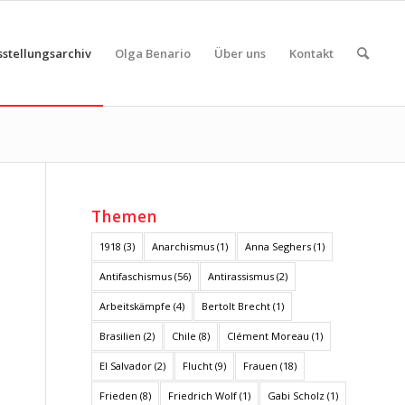
sstellungsarchiv
Olga Benario
Über uns
Kontakt
Themen
1918
(3)
Anarchismus
(1)
Anna Seghers
(1)
Antifaschismus
(56)
Antirassismus
(2)
Arbeitskämpfe
(4)
Bertolt Brecht
(1)
Brasilien
(2)
Chile
(8)
Clément Moreau
(1)
El Salvador
(2)
Flucht
(9)
Frauen
(18)
Frieden
(8)
Friedrich Wolf
(1)
Gabi Scholz
(1)