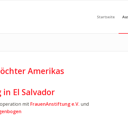
Startseite
Au
Töchter Amerikas
 in El Salvador
ooperation mit
FrauenAnstiftung e.V.
und
egenbogen