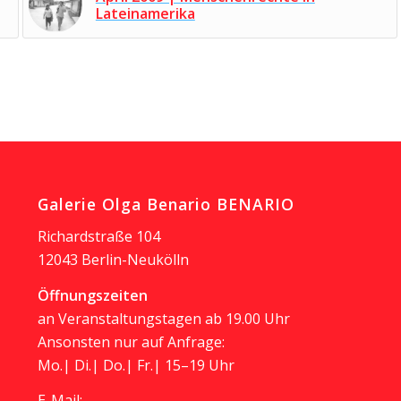
Lateinamerika
Galerie Olga Benario BENARIO
Richardstraße 104
12043 Berlin-Neukölln
Öffnungszeiten
an Veranstaltungstagen ab 19.00 Uhr
Ansonsten nur auf Anfrage:
Mo.| Di.| Do.| Fr.| 15–19 Uhr
E-Mail: