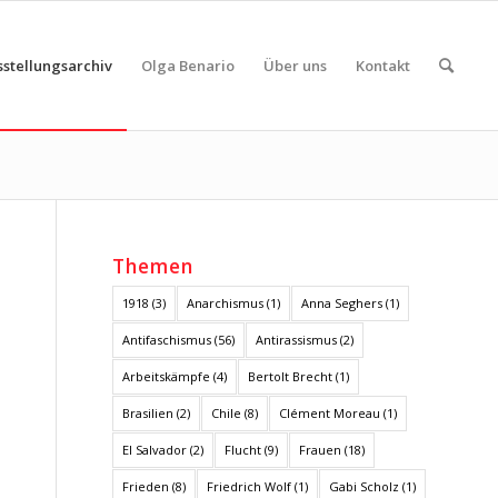
sstellungsarchiv
Olga Benario
Über uns
Kontakt
Themen
1918
(3)
Anarchismus
(1)
Anna Seghers
(1)
Antifaschismus
(56)
Antirassismus
(2)
Arbeitskämpfe
(4)
Bertolt Brecht
(1)
Brasilien
(2)
Chile
(8)
Clément Moreau
(1)
El Salvador
(2)
Flucht
(9)
Frauen
(18)
Frieden
(8)
Friedrich Wolf
(1)
Gabi Scholz
(1)