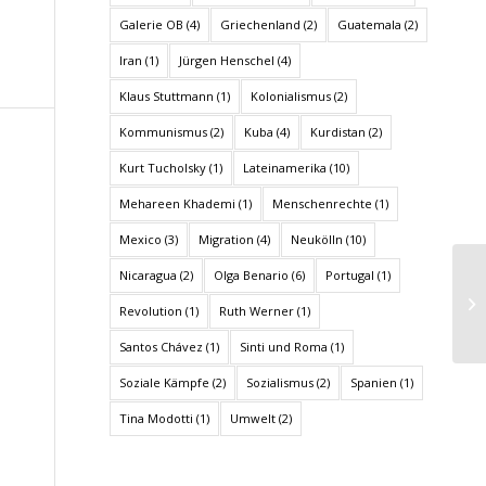
Galerie OB
(4)
Griechenland
(2)
Guatemala
(2)
Iran
(1)
Jürgen Henschel
(4)
Klaus Stuttmann
(1)
Kolonialismus
(2)
Kommunismus
(2)
Kuba
(4)
Kurdistan
(2)
Kurt Tucholsky
(1)
Lateinamerika
(10)
Mehareen Khademi
(1)
Menschenrechte
(1)
Mexico
(3)
Migration
(4)
Neukölln
(10)
Nicaragua
(2)
Olga Benario
(6)
Portugal
(1)
Revolution
(1)
Ruth Werner
(1)
Santos Chávez
(1)
Sinti und Roma
(1)
Soziale Kämpfe
(2)
Sozialismus
(2)
Spanien
(1)
Tina Modotti
(1)
Umwelt
(2)