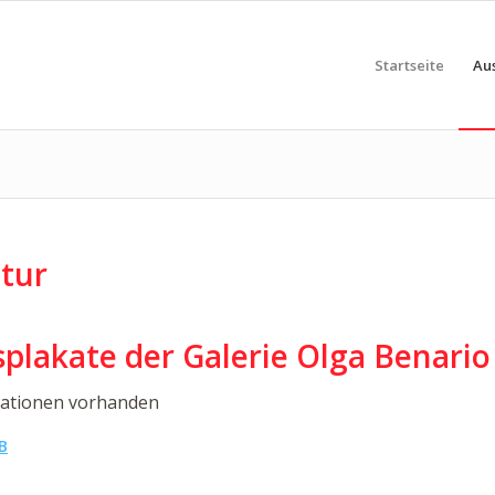
Startseite
Au
ntur
plakate der Galerie Olga Benario
mationen vorhanden
B