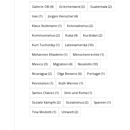
Galerie OB
(4)
Griechenland
(2)
Guatemala
(2)
Iran
(1)
Jürgen Henschel
(4)
Klaus Stuttmann
(1)
Kolonialismus
(2)
Kommunismus
(2)
Kuba
(4)
Kurdistan
(2)
Kurt Tucholsky
(1)
Lateinamerika
(10)
Mehareen Khademi
(1)
Menschenrechte
(1)
Mexico
(3)
Migration
(4)
Neukölln
(10)
Nicaragua
(2)
Olga Benario
(6)
Portugal
(1)
Revolution
(1)
Ruth Werner
(1)
Santos Chávez
(1)
Sinti und Roma
(1)
Soziale Kämpfe
(2)
Sozialismus
(2)
Spanien
(1)
Tina Modotti
(1)
Umwelt
(2)