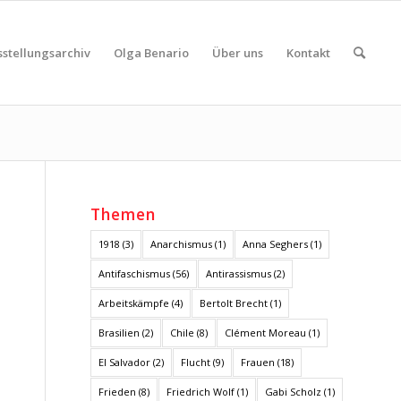
sstellungsarchiv
Olga Benario
Über uns
Kontakt
Themen
1918
(3)
Anarchismus
(1)
Anna Seghers
(1)
Antifaschismus
(56)
Antirassismus
(2)
Arbeitskämpfe
(4)
Bertolt Brecht
(1)
Brasilien
(2)
Chile
(8)
Clément Moreau
(1)
El Salvador
(2)
Flucht
(9)
Frauen
(18)
Frieden
(8)
Friedrich Wolf
(1)
Gabi Scholz
(1)