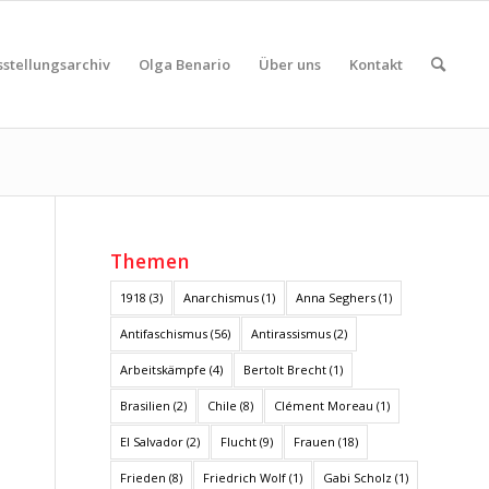
sstellungsarchiv
Olga Benario
Über uns
Kontakt
Themen
1918
(3)
Anarchismus
(1)
Anna Seghers
(1)
Antifaschismus
(56)
Antirassismus
(2)
Arbeitskämpfe
(4)
Bertolt Brecht
(1)
Brasilien
(2)
Chile
(8)
Clément Moreau
(1)
El Salvador
(2)
Flucht
(9)
Frauen
(18)
Frieden
(8)
Friedrich Wolf
(1)
Gabi Scholz
(1)