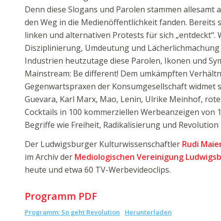
Denn diese Slogans und Parolen stammen allesamt a
den Weg in die Medienöffentlichkeit fanden. Bereits s
linken und alternativen Protests für sich „entdeckt“
Disziplinierung, Umdeutung und Lächerlichmachung d
Industrien heutzutage diese Parolen, Ikonen und Sy
Mainstream: Be different! Dem umkämpften Verhältni
Gegenwartspraxen der Konsumgesellschaft widmet sich
Guevara, Karl Marx, Mao, Lenin, Ulrike Meinhof, rot
Cocktails in 100 kommerziellen Werbeanzeigen von 196
Begriffe wie Freiheit, Radikalisierung und Revolution
Der Ludwigsburger Kulturwissenschaftler
Rudi Maie
im Archiv der
Mediologischen Vereinigung Ludwigs
heute und etwa 60 TV-Werbevideoclips.
Programm PDF
Programm: So geht Revolution
Herunterladen