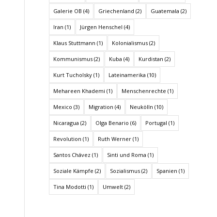
Galerie OB
(4)
Griechenland
(2)
Guatemala
(2)
Iran
(1)
Jürgen Henschel
(4)
Klaus Stuttmann
(1)
Kolonialismus
(2)
Kommunismus
(2)
Kuba
(4)
Kurdistan
(2)
Kurt Tucholsky
(1)
Lateinamerika
(10)
Mehareen Khademi
(1)
Menschenrechte
(1)
Mexico
(3)
Migration
(4)
Neukölln
(10)
Nicaragua
(2)
Olga Benario
(6)
Portugal
(1)
Revolution
(1)
Ruth Werner
(1)
Santos Chávez
(1)
Sinti und Roma
(1)
Soziale Kämpfe
(2)
Sozialismus
(2)
Spanien
(1)
Tina Modotti
(1)
Umwelt
(2)