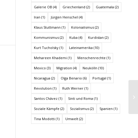
Galerie OB
(4)
Griechenland
(2)
Guatemala
(2)
Iran
(1)
Jürgen Henschel
(4)
Klaus Stuttmann
(1)
Kolonialismus
(2)
Kommunismus
(2)
Kuba
(4)
Kurdistan
(2)
Kurt Tucholsky
(1)
Lateinamerika
(10)
Mehareen Khademi
(1)
Menschenrechte
(1)
Mexico
(3)
Migration
(4)
Neukölln
(10)
Nicaragua
(2)
Olga Benario
(6)
Portugal
(1)
Revolution
(1)
Ruth Werner
(1)
Santos Chávez
(1)
Sinti und Roma
(1)
Soziale Kämpfe
(2)
Sozialismus
(2)
Spanien
(1)
Tina Modotti
(1)
Umwelt
(2)