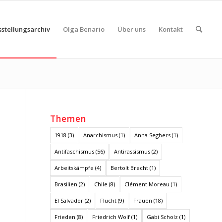
sstellungsarchiv
Olga Benario
Über uns
Kontakt
Themen
1918
(3)
Anarchismus
(1)
Anna Seghers
(1)
Antifaschismus
(56)
Antirassismus
(2)
Arbeitskämpfe
(4)
Bertolt Brecht
(1)
Brasilien
(2)
Chile
(8)
Clément Moreau
(1)
El Salvador
(2)
Flucht
(9)
Frauen
(18)
Frieden
(8)
Friedrich Wolf
(1)
Gabi Scholz
(1)